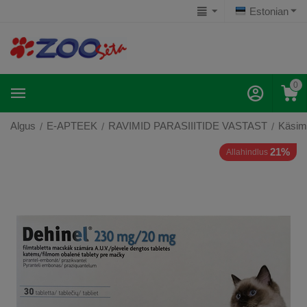
Estonian
0
Algus
E-APTEEK
RAVIMID PARASIIITIDE VASTAST
Käsim
/
/
/
21%
Allahindlus