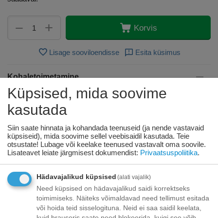
+
−
Korvis
Lisage sooviloendisse
Esita küsimus
Kohaletoimetamine
Küpsised, mida soovime
Tasuta kohaletoimetamine teie ukse taha tellimustele üle
70.00 euro!
kasutada
Saatmiskulud kuni 69,99 eurot:
Venipaki kullerteenus – 10.00 EUR
Siin saate hinnata ja kohandada teenuseid (ja nende vastavaid
Unisend pakiautomaat - 3,50 eurot
küpsiseid), mida soovime sellel veebisaidil kasutada. Teie
Omniva pakiautomaat - 5,00 eurot
otsustate! Lubage või keelake teenused vastavalt oma soovile.
Lisateavet leiate järgmisest dokumendist:
Privaatsuspoliitika
.
Makse
Hädavajalikud küpsised
(alati vajalik)
Need küpsised on hädavajalikud saidi korrektseks
toimimiseks. Näiteks võimaldavad need tellimust esitada
või hoida teid sisselogituna. Neid ei saa saidil keelata,
Kirjeldus
kuid brauseris saate need blokeerida, kuigi see võib