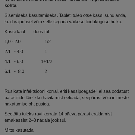
kohta
.
Sisemiseks kasutamiseks. Tableti tuleb otse kassi suhu anda,
kuid vajadusel võib selle segada väikese toidukoguse hulka.
Kassi kaal doos tbl
1,0 - 2.0 1/2
2.1 - 4.0 1
4.1 - 6.0 1+1/2
6.1 - 8.0 2
Rusikate infektsiooni korral, eriti kassipoegadel, ei saa oodatust
parasiitide täielikku hävitamist eeldada, seepärast võib inimeste
nakatumise oht püsida.
Seetõttu tuleks ravi korrata 14 päeva pärast eraldamist
emakassist 2–3 nädala jooksul.
Mitte kasutada,