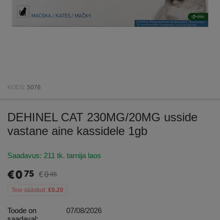
KODS:
5076
DEHINEL CAT 230MG/20MG usside
vastane aine kassidele 1gb
Saadavus:
211 tk. tarnija laos
€
0
75
€
0
95
Teie säästud:
€
0.20
Toode on
07/08/2026
saadaval: