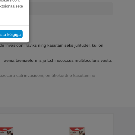
olokatsioon,
ktsionaalsete
stu kõigiga
de invasiooni raviks ning kasutamiseks juhtudel, kui on
 Taenia taeniaeformis ja Echinococcus multilocularis vastu.
Toxocara cati invasiooni, on ühekordne kasutamine
deen-glütseriin, piimhape.