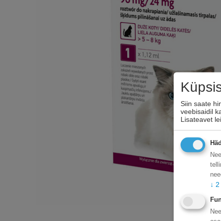
Küpsi
Siin saate h
veebisaidil 
Lisateavet l
Häd
Nee
tel
nee
↓
2
Fun
Nee