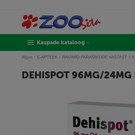
Kaupade kataloog
Algus
/
E-APTEEK
/
RAVIMID PARASIIITIDE VASTAST
/
K
DEHISPOT 96MG/24MG L
A