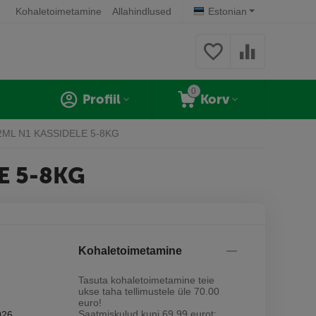
Kohaletoimetamine
Allahindlused
Estonian
0
Profiil
Korv
ML N1 KASSIDELE 5-8KG
E 5-8KG
Kohaletoimetamine
Tasuta kohaletoimetamine teie
ukse taha tellimustele üle 70.00
euro!
Saatmiskulud kuni 69,99 eurot:
026