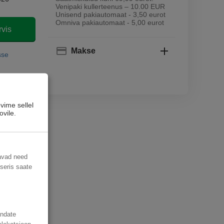
Venipaki kullerteenus – 10.00 EUR
Unisend pakiautomaat - 3,50 eurot
Omniva pakiautomaat - 5,00 eurot
rvis
Makse
sse
vime sellel
ovile.
davad need
useris saate
andate