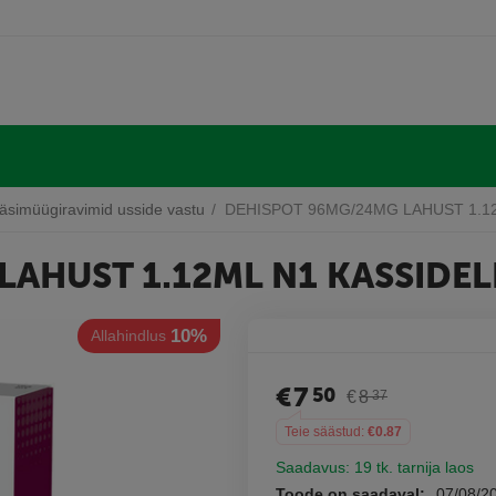
äsimüügiravimid usside vastu
/
DEHISPOT 96MG/24MG LAHUST 1.12
AHUST 1.12ML N1 KASSIDEL
10%
llahindlus
€
7
50
€
8
37
Teie säästud:
€
0.87
Saadavus:
19 tk. tarnija laos
Toode on saadaval:
07/08/2