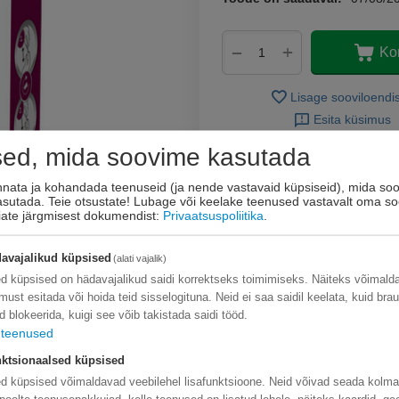
+
−
Ko
Lisage sooviloendi
Esita küsimus
sed, mida soovime kasutada
innata ja kohandada teenuseid (ja nende vastavaid küpsiseid), mida soo
kasutada. Teie otsustate! Lubage või keelake teenused vastavalt oma so
eiate järgmisest dokumendist:
Privaatsuspoliitika
.
avajalikud küpsised
(alati vajalik)
d küpsised on hädavajalikud saidi korrektseks toimimiseks. Näiteks võimal
limust esitada või hoida teid sisselogituna. Neid ei saa saidil keelata, kuid bra
d blokeerida, kuigi see võib takistada saidi tööd.
teenused
ktsionaalsed küpsised
d küpsised võimaldavad veebilehel lisafunktsioone. Neid võivad seada kolm