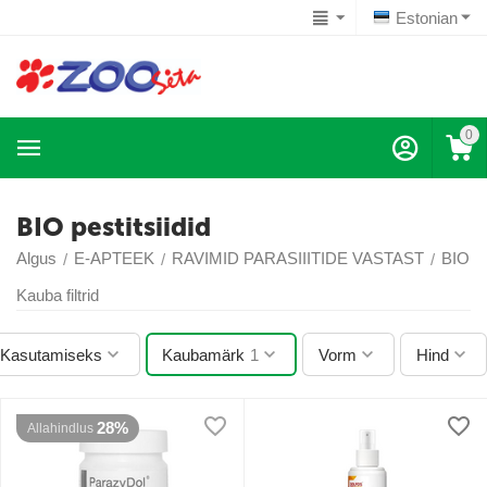
Estonian
0
BIO pestitsiidid
Algus
E-APTEEK
RAVIMID PARASIIITIDE VASTAST
BIO pe
/
/
/
Kauba filtrid
Kasutamiseks
Kaubamärk
1
Vorm
Hind
28%
Allahindlus