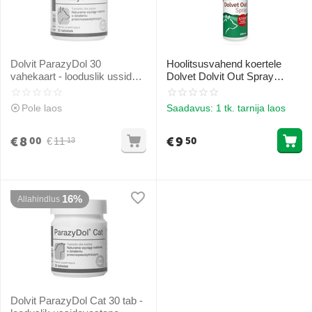
Dolvit ParazyDol 30
Hoolitsusvahend koertele
vahekaart - looduslik usside
Dolvet Dolvit Out Spray
eemaldamine
150ml - putukate tõrjevahend
Pole laos
Saadavus:
1 tk. tarnija laos
€
8
€
9
€
11
00
50
13
16%
Allahindlus
Dolvit ParazyDol Cat 30 tab -