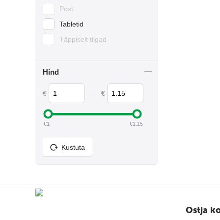
Post
Tabletid
Täppiselt tilgad
Hind
€
–
€
€
1
€
1.15
Kustuta
Ostja k