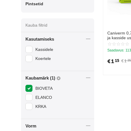
Pintsetid
Kauba filtrid
Caniverm 0,7
ja kasside u
Kasutamiseks
10kg kohta
Kassidele
Saadavus:
113
Koertele
€
1
15
€
1
35
Kaubamärk (1)
BIOVETA
ELANCO
KRKA
Vorm