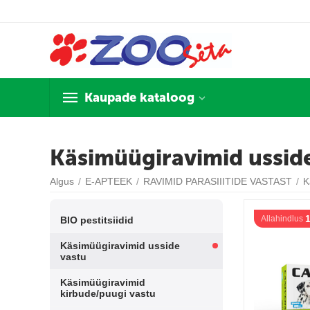
Kaupade kataloog
Käsimüügiravimid ussid
Algus
/
E-APTEEK
/
RAVIMID PARASIIITIDE VASTAST
/
K
Allahindlus
BIO pestitsiidid
Käsimüügiravimid usside
vastu
Käsimüügiravimid
kirbude/puugi vastu