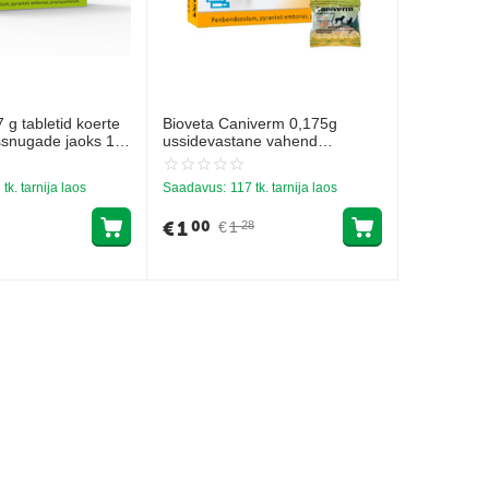
 g tabletid koerte
Bioveta Caniverm 0,175g
ssnugade jaoks 1tbl
ussidevastane vahend
kassidele ja koertele 1gb
 tk. tarnija laos
Saadavus:
117 tk. tarnija laos
€
1
00
€
1
28