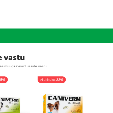
e vastu
äsimüügiravimid usside vastu
15%
22%
Allahindlus