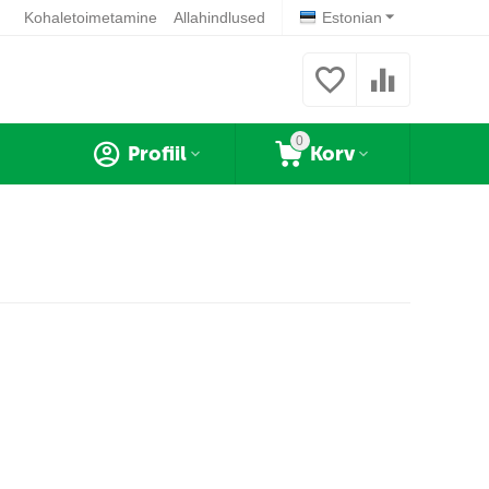
Kohaletoimetamine
Allahindlused
Estonian
0
Profiil
Korv