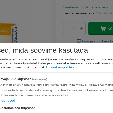
Saadavus:
65 tk. tarnija laos
Toode on saadaval:
06/08/2
+
−
Ko
Lisage sooviloendi
Esita küsimus
sed, mida soovime kasutada
innata ja kohandada teenuseid (ja nende vastavaid küpsiseid), mida soo
kasutada. Teie otsustate! Lubage või keelake teenused vastavalt oma so
eiate järgmisest dokumendist:
Privaatsuspoliitika
.
avajalikud küpsised
(alati vajalik)
d küpsised on hädavajalikud saidi korrektseks toimimiseks. Näiteks võimal
limust esitada või hoida teid sisselogituna. Neid ei saa saidil keelata, kuid bra
d blokeerida, kuigi see võib takistada saidi tööd.
teenused
ktsionaalsed küpsised