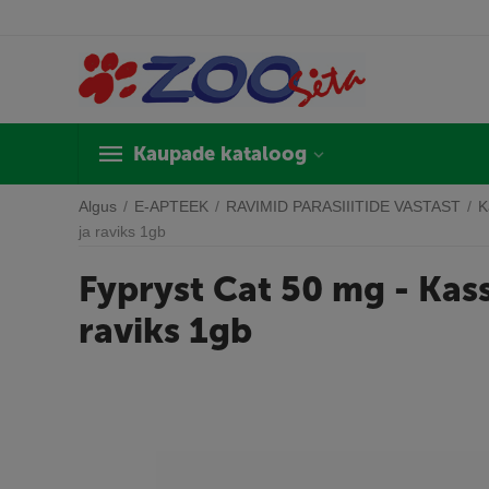
Kaupade kataloog
Algus
/
E-APTEEK
/
RAVIMID PARASIIITIDE VASTAST
/
K
ja raviks 1gb
Fypryst Cat 50 mg - Kas
raviks 1gb
A