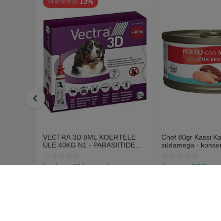
13%
Allahindlus
VECTRA 3D 8ML KOERTELE
Chef 80gr Kassi K
ÜLE 40KG N1 - PARASIITIDE
südamega - konse
VASTASED TILGAD
kanaliha ja veise
Saadavus:
18 tk. tarnija laos
Saadavus:
288 tk. tar
€
12
€
1
70
59
€
14
67