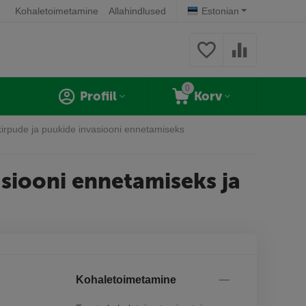
Kohaletoimetamine
Allahindlused
Estonian
0
Profiil
Korv
kirpude ja puukide invasiooni ennetamiseks
asiooni ennetamiseks ja
Kohaletoimetamine