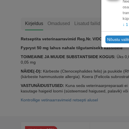
Nee
osa
tra
küp
Kirjeldus
Omadused
Lisatud failid
↓
1
Retseptita veterinaarravimid Reg.Nr. V/DCP/10/0006
Nõustu vali
Fypryst 50 mg lahus nahale tilgutamiseks kassidele
TOIMEAINE JA MUUDE SUBSTANTSIIDE KOGUS:
Üks 0,0
0,05 mg
NÄIDE(-D):
Kärbeste (Ctenocephalides felis) ja puukide (Rhip
(kärbeste hammustuste allergia). Koera (Felicola subrostrat
VASTUNÄIDUSTUSED:
Kuna seda veterinaarpreparaati ei o
kasutage haigeid loomi (süsteemsed haigused, palavik) või 
Kontrollige vetinaarravimeid retsepti alusel