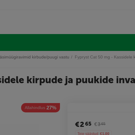
äsimüügiravimid kirbude/puugi vastu
/
Fypryst Cat 50 mg - Kassidele 
sidele kirpude ja puukide inv
27%
llahindlus
€
2
65
€
3
65
Teie säästud:
€
1.00