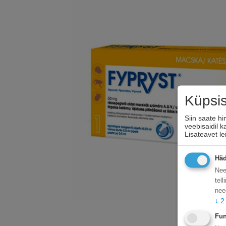
Küpsi
Siin saate h
veebisaidil 
Lisateavet l
Häd
Nee
tel
nee
↓
2
Fun