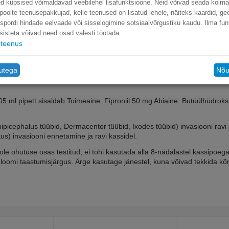
d küpsised võimaldavad veebilehel lisafunktsioone. Neid võivad seada kolm
poolte teenusepakkujad, kelle teenused on lisatud lehele, näiteks kaardid, ge
nspordi hindade eelvaade või sisselogimine sotsiaalvõrgustiku kaudu. Ilma fun
sisteta võivad need osad valesti töötada.
teenus
tutega
Nõu
5 ml pipett sisaldab Toimeaine: Fiproniil 50 mg Abiaine: Butüülhüdrok
icephalus tüübid, Dermacentor tüübid, Ixodes tüübid) invasiooni ravi ja p
us) invasiooni ennetamine ja ravi kassidel.
le ohutuse osas testitud, ei tohi kasutada alla 8-nädalastel kassipoega
loomi taastumisjärgus. Ärge kasutage jänestel, kuna võivad tekkida kõr