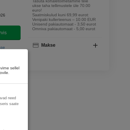
Tasuta kohaletoimetamine teie
ukse taha tellimustele üle 70.00
euro!
Saatmiskulud kuni 69,99 eurot:
026
Venipaki kullerteenus – 10.00 EUR
Unisend pakiautomaat - 3,50 eurot
Omniva pakiautomaat - 5,00 eurot
rvis
Makse
sse
vime sellel
ovile.
davad need
useris saate