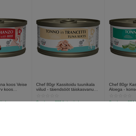
ana koos Veise
Chef 80gr Kassitoidu tuunikala
Chef 80gr Ka
rv koos
viilud - täiendsööt täiskasvanud
Aloega - kons
 südamega
kassidele, tuuniga konservid
kassidele, koo
aloega.
nija laos
Saadavus:
283 tk. tarnija laos
Saadavus:
284 t
€
1
€
1
59
59