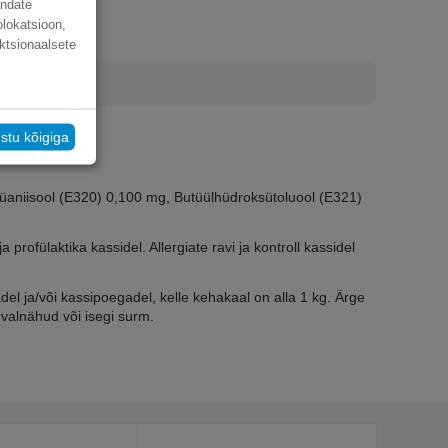
andate
olokatsioon,
ktsionaalsete
stu kõigiga
süaniisool (E320) 0,100 mg, Butüülhüdroksütoluool (E321)
rofülaktika kassidel. Allergiate ravi ja kontroll kassidel
del ja/või kassipoegadel, kelle kehakaal on alla 1 kg. Ärge
valnähud või isegi surm.