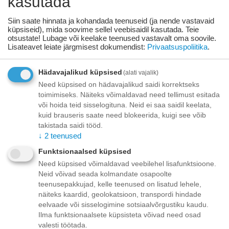
kasutada
Kirjeldus
Siin saate hinnata ja kohandada teenuseid (ja nende vastavaid
Spot-On tilgad kirpude ja puukide ja/või täide invasiooni
küpsiseid), mida soovime sellel veebisaidil kasutada. Teie
ennetamiseks, retseptita veterinaarravim Reģ.
otsustate! Lubage või keelake teenused vastavalt oma soovile.
Nr.V/DCP/10/0010-01
Lisateavet leiate järgmisest dokumendist:
Privaatsuspoliitika
.
Fypryst parasiitidevastased tilgad koertele 40-60 kg 402 mg
Hädavajalikud küpsised
(alati vajalik)
Fypryst 402 mg lahus naha peale tilgutamiseks koertele
Need küpsised on hädavajalikud saidi korrektseks
toimimiseks. Näiteks võimaldavad need tellimust esitada
Üks pipett (4,02 ml) sisaldab Toimeaine: Fiproniil 402 mg
või hoida teid sisselogituna. Neid ei saa saidil keelata,
Kirpude (Ctenocephalides felis) ja puukide (Rhipicephalus liigid,
kuid brauseris saate need blokeerida, kuigi see võib
Dermacentor liigid, Ixodes liigid) invasiooni ravi ja ennetamine
takistada saidi tööd.
koertel. Allergia kirbumürgi suhtes, ravi ja kontroll koertel
↓
2
teenused
(allergia kirbumürgile). Koeralestade (Trichodectes canis)
invasiooni ennetamine ja ravi koertel.
Funktsionaalsed küpsised
Need küpsised võimaldavad veebilehel lisafunktsioone.
Üks 4,02 ml pipett naha peale tilgutamiseks on mõeldud
Neid võivad seada kolmandate osapoolte
koertele, kelle keha kaal on üle 40 kg, kuid mitte rohkem kui 60
teenusepakkujad, kelle teenused on lisatud lehele,
kg
näiteks kaardid, geolokatsioon, transpordi hindade
eelvaade või sisselogimine sotsiaalvõrgustiku kaudu.
Kui koer kaalub üle 60 kg, kasutada ühe 4,02 ml pipeti ja
Ilma funktsionaalsete küpsisteta võivad need osad
lisaks sobiva väiksema doosiga pipeti.
valesti töötada.