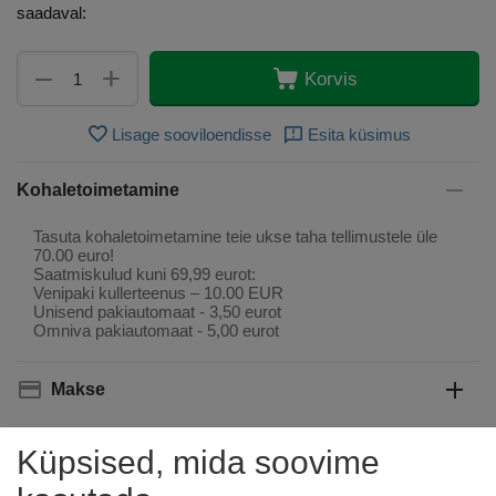
saadaval:
+
−
Korvis
Lisage sooviloendisse
Esita küsimus
Kohaletoimetamine
Tasuta kohaletoimetamine teie ukse taha tellimustele üle
70.00 euro!
Saatmiskulud kuni 69,99 eurot:
Venipaki kullerteenus – 10.00 EUR
Unisend pakiautomaat - 3,50 eurot
Omniva pakiautomaat - 5,00 eurot
Makse
Küpsised, mida soovime