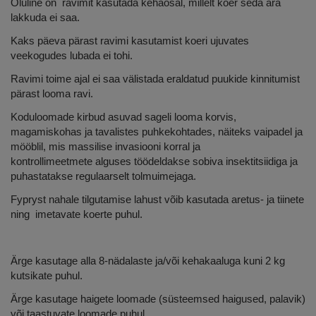
Oluline on ravimit kasutada kehaosal, millelt koer seda ära
lakkuda ei saa.
Kaks päeva pärast ravimi kasutamist koeri ujuvates
veekogudes lubada ei tohi.
Ravimi toime ajal ei saa välistada eraldatud puukide kinnitumist
pärast looma ravi.
Koduloomade kirbud asuvad sageli looma korvis,
magamiskohas ja tavalistes puhkekohtades, näiteks vaipadel ja
mööblil, mis massilise invasiooni korral ja
kontrollimeetmete alguses töödeldakse sobiva insektitsiidiga ja
puhastatakse regulaarselt tolmuimejaga.
Fypryst nahale tilgutamise lahust võib kasutada aretus- ja tiinete
ning imetavate koerte puhul.
Ärge kasutage alla 8-nädalaste ja/või kehakaaluga kuni 2 kg
kutsikate puhul.
Ärge kasutage haigete loomade (süsteemsed haigused, palavik)
või taastuvate loomade puhul.