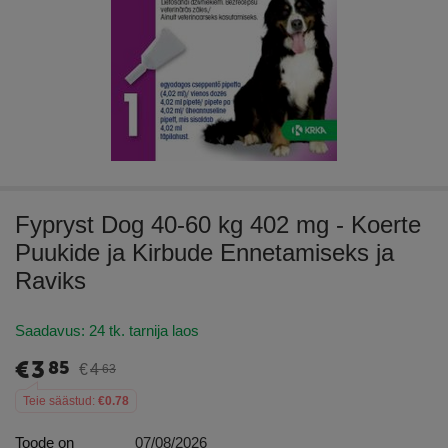
Fypryst Dog 40-60 kg 402 mg - Koerte
Puukide ja Kirbude Ennetamiseks ja
Raviks
Saadavus:
24 tk. tarnija laos
€
3
85
€
4
63
Teie säästud:
€
0.78
Toode on
07/08/2026