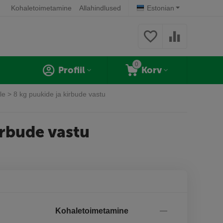
Kohaletoimetamine
Allahindlused
Estonian
0
Profiil
Korv
e > 8 kg puukide ja kirbude vastu
irbude vastu
Kohaletoimetamine