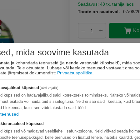
Saadavus:
48 tk. tarnija laos
Toode on saadaval:
07/08/2
+
−
Ko
Lisage sooviloendi
sed, mida soovime kasutada
Esita küsimus
innata ja kohandada teenuseid (ja nende vastavaid küpsiseid), mida soo
kasutada. Teie otsustate! Lubage või keelake teenused vastavalt oma so
eiate järgmisest dokumendist:
Privaatsuspoliitika
.
avajalikud küpsised
(alati vajalik)
d küpsised on hädavajalikud saidi korrektseks toimimiseks. Näiteks võimal
limust esitada või hoida teid sisselogituna. Neid ei saa saidil keelata, kuid bra
d blokeerida, kuigi see võib takistada saidi tööd.
teenused
ktsionaalsed küpsised
d küpsised võimaldavad veebilehel lisafunktsioone. Neid võivad seada kolm
poolte teenusepakkujad, kelle teenused on lisatud lehele, näiteks kaardid, ge