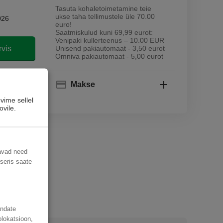
Tasuta kohaletoimetamine teie
ukse taha tellimustele üle 70.00
026
euro!
Saatmiskulud kuni 69,99 eurot:
Venipaki kullerteenus – 10.00 EUR
rvis
Unisend pakiautomaat - 3,50 eurot
Omniva pakiautomaat - 5,00 eurot
sse
Makse
vime sellel
ovile.
davad need
useris saate
andate
olokatsioon,