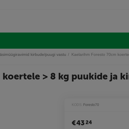
äsimüügiravimid kirbude/puugi vastu
/
Kaelarihm Foresto 70cm koertel
koertele > 8 kg puukide ja k
KODS:
Foresto70
€
43
24