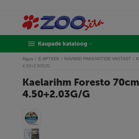
Kaupade kataloog
Algus
/
E-APTEEK
/
RAVIMID PARASIIITIDE VASTAST
/
K
4.50+2.03G/G
Kaelarihm Foresto 70cm 
4.50+2.03G/G