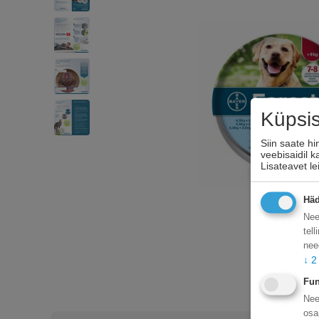
Küpsi
Siin saate h
veebisaidil 
Lisateavet l
Häd
Nee
tel
nee
↓
2
Fun
Nee
osa