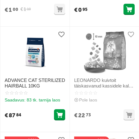
€
1
€
0
€
1
00
95
10
ADVANCE CAT STERILIZED
LEONARDO kuivtoit
HAIRBALL 10KG
täiskasvanud kassidele kala
ja riisiga 1.8 kg
Saadavus:
83 tk. tarnija laos
Pole laos
€
87
€
22
84
73