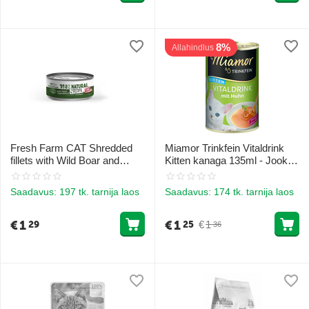
8%
Allahindlus
Fresh Farm CAT Shredded
Miamor Trinkfein Vitaldrink
fillets with Wild Boar and
Kitten kanaga 135ml - Jook
Chicken 70gr - rebitud
kassipoegadele
metssea ja kanafilee
Saadavus:
197 tk. tarnija laos
Saadavus:
174 tk. tarnija laos
maitsvas puljongis
€
1
€
1
€
1
29
25
36