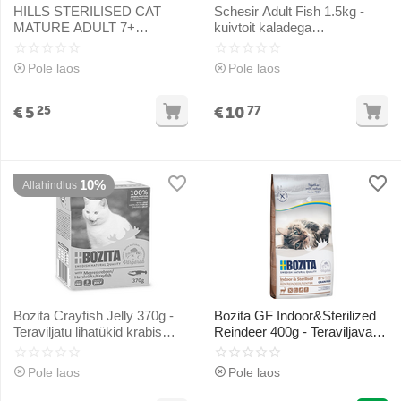
HILLS STERILISED CAT
Schesir Adult Fish 1.5kg -
MATURE ADULT 7+
kuivtoit kaladega
CHICKEN 300g - kuivtoit
täiskasvanud kassidele
kanaga küpsenud
Pole laos
Pole laos
täiskasvanud kassidele
€
5
€
10
25
77
10%
Allahindlus
Bozita Crayfish Jelly 370g -
Bozita GF Indoor&Sterilized
Teraviljatu lihatükid krabis
Reindeer 400g - Teraviljavaba
želees
kuivtoit põhjapõdraga
steriliseeritud kassidele
Pole laos
Pole laos