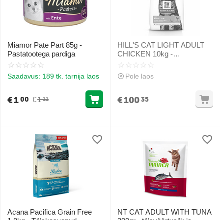
Miamor Pate Part 85g -
HILL'S CAT LIGHT ADULT
Pastatootega pardiga
CHICKEN 10kg -
kergendatud kuivtoit kana
kassidele
Saadavus:
189 tk. tarnija laos
Pole laos
€
1
€
100
€
1
00
35
11
Acana Pacifica Grain Free
NT CAT ADULT WITH TUNA