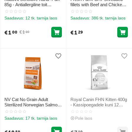
85g - Antiallergiline toit
fillets with Beef and Chicken
kassidele
70gr - ribitud kana- ja
veisefilee maitsvas puljongis
Saadavus:
12 tk. tarnija laos
Saadavus:
386 tk. tarnija laos
€
1
€
1
€
1
00
29
10
NV Cat No Grain Adult
Royal Canin FHN Kitten 400g
Sterilized Norwegian Salmon
- Kassipoegadele kuni 12
1.25 Kg - täisväärtuslik
kuud
kuivtoit täiskasvanud
Saadavus:
17 tk. tarnija laos
Pole laos
steriliseeritud kassidele, ilma
teraviljata ja koos kondita ...