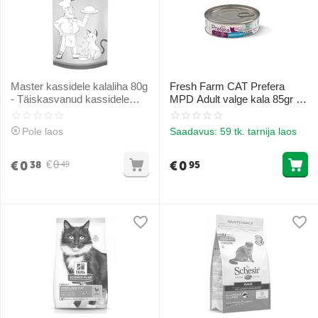
Master kassidele kalaliha 80g
Fresh Farm CAT Prefera
- Täiskasvanud kassidele
MPD Adult valge kala 85gr -
kalaliha
täiskasvanud kassidele (ka
steriliseeritud),
Pole laos
Saadavus:
59 tk. tarnija laos
monoproteiiniga toit valge
kalaga
€
0
€
0
€
0
38
95
49