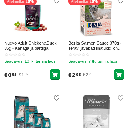
10%
10%
Allahindlus
Allahindlus
Nuevo Adult Chicken&Duck
Bozita Salmon Sauce 370g -
85g - Kanaga ja pardiga
Teraviljavabad lihatükid lõhe
kastmes
Saadavus:
18 tk. tarnija laos
Saadavus:
7 tk. tarnija laos
€
0
€
2
€
1
€
2
95
03
05
25