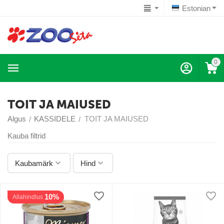
Estonian
0
TOIT JA MAIUSED
Algus
KASSIDELE
TOIT JA MAIUSED
/
/
Kauba filtrid
Kaubamärk
Hind
10%
Allahindlus