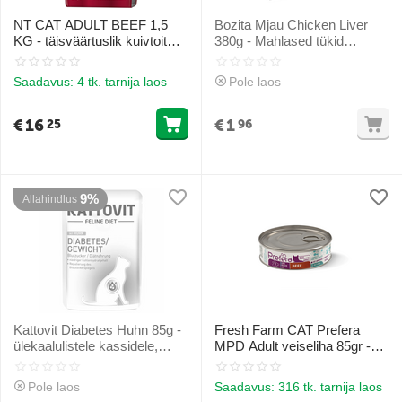
NT CAT ADULT BEEF 1,5
Bozita Mjau Chicken Liver
KG - täisväärtuslik kuivtoit
380g - Mahlased tükid
veiselihaga täiskasvanud
tarretises koos kanamaksaga
kassidele
Saadavus:
4 tk. tarnija laos
Pole laos
€
16
€
1
25
96
9%
Allahindlus
Kattovit Diabetes Huhn 85g -
Fresh Farm CAT Prefera
ülekaalulistele kassidele,
MPD Adult veiseliha 85gr -
kellel on rasvumine, kõrge
monoproteiinse toiduga
veresuhkru tase või diabeet
loomaliha
Pole laos
Saadavus:
316 tk. tarnija laos