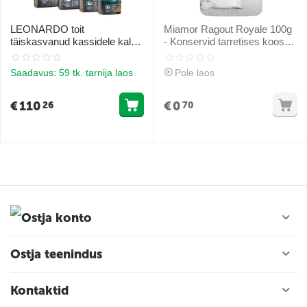
LEONARDO toit
Miamor Ragout Royale 100g
täiskasvanud kassidele kala
- Konservid tarretises koos
ja riisiga 15 kg
kanaga
Saadavus:
59 tk. tarnija laos
Pole laos
€
110
€
0
26
70
Ostja konto
Ostja teenindus
Kontaktid