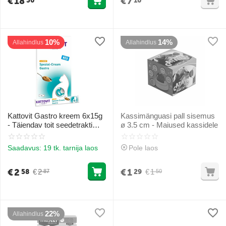
€
18
€
7
50
10
10%
14%
Allahindlus
Allahindlus
Kattovit Gastro kreem 6x15g
Kassimänguasi pall sisemus
- Täiendav toit seedetrakti
ø 3.5 cm - Maiused kassidele
funktsiooni toetuseks
Saadavus:
19 tk. tarnija laos
Pole laos
€
2
€
1
€
2
€
1
58
29
87
50
22%
Allahindlus