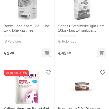
Bozita Lõhe Kaste 85g - Liha
Schesir Sterilized&Light Ham
tükid lõhe kastmes
10kg - kuivtoit sinkiga
steriliseeritud kassidele ja
ülekaalulistele kassidele
Pole laos
Pole laos
€
1
€
45
20
19
9%
Allahindlus
Kattovit Sensitive Kana+Part
Fresh Farm CAT Shredded