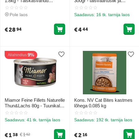
1.8kg - Täiskasvanud
300gr - täisväärtuslik ja
kassidele (kala)
tasakaalustatud toit
täiskasvanud kassidele
Pole laos
Saadavus:
16 tk. tarnija laos
alates 1 eluaastast
€
28
€
4
94
44
9%
Allahindlus
Miamor Feine Fillets Naturelle
Kons. NV Cat Bites kastmes
Thun&Lachs 80g - Tuunikala
lõhega 0.085 kg
filee tükkidega oma mahlas
koos lõhega
Saadavus:
41 tk. tarnija laos
Saadavus:
192 tk. tarnija laos
€
1
€
2
€
1
38
16
52