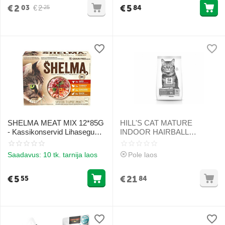
€
2
€
5
€
2
03
84
25
SHELMA MEAT MIX 12*85G
HILL'S CAT MATURE
- Kassikonservid Lihasegu
INDOOR HAIRBALL
(Veis, Fasaan, Kana, Part
CHICKEN 1.5 kg - kuivtoit
Kastmes)
kanaga karvapallide
Saadavus:
10 tk. tarnija laos
Pole laos
eemaldamiseks täiskasvanud
kassidele
€
5
€
21
55
84