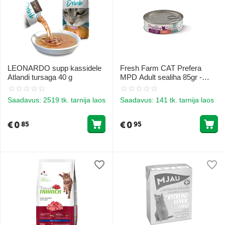
LEONARDO supp kassidele
Fresh Farm CAT Prefera
Atlandi tursaga 40 g
MPD Adult sealiha 85gr -
täiskasvanud kassidele (ka
steriliseeritud), ühe proteiiniga
Saadavus:
2519 tk. tarnija laos
Saadavus:
141 tk. tarnija laos
toit sealihaga.
€
0
€
0
85
95