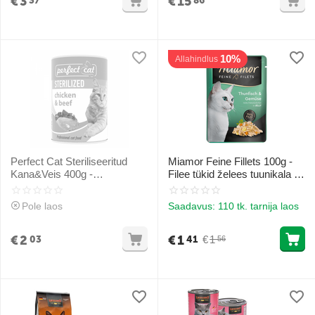
€
3
€
15
37
86
10%
Allahindlus
Perfect Cat Steriliseeritud
Miamor Feine Fillets 100g -
Kana&Veis 400g -
Filee tükid želees tuunikala ja
Konserveeritud toit kassidele
köögiviljadega
(kana ja veiseliha)
Pole laos
Saadavus:
110 tk. tarnija laos
€
2
€
1
€
1
03
41
56