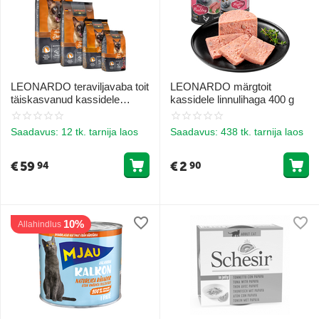
LEONARDO teraviljavaba toit
LEONARDO märgtoit
täiskasvanud kassidele
kassidele linnulihaga 400 g
pardiga 7.5 kg
Saadavus:
12 tk. tarnija laos
Saadavus:
438 tk. tarnija laos
€
59
€
2
94
90
10%
Allahindlus