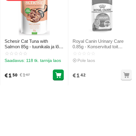
Schesir Cat Tuna with
Royal Canin Urinary Care
Salmon 85g - tuunikala ja lõhe
0.85g - Konservitud toit
želees
kassidele kuseteede tervise
jaoks
Saadavus:
118 tk. tarnija laos
Pole laos
€
1
€
1
€
1
50
42
67