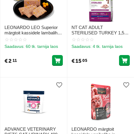
LEONARDO LEO Superior
NT CAT ADULT
märgtoit kassidele lambaliha,
STERILISED TURKEY 1,5
linnuliha ja kõrvitsaga 200 g
KG - täisväärtuslik kuivtoit
täiskasvanud steriliseeritud
Saadavus:
60 tk. tarnija laos
Saadavus:
4 tk. tarnija laos
kassidele türgi lihaga
€
2
€
15
11
05
ADVANCE VETERINARY
LEONARDO märgtoit