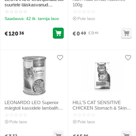
suurtele täiskasvanud
100g
kassitõugudele 15 kg
Saadavus:
42 tk. tarnija laos
Pole laos
€
120
€
0
€
0
36
40
45
LEONARDO LEO Superior
HILL'S CAT SENSITIVE
märgtoit kassidele lambaliha,
CHICKEN Stomach & Skin
linnuliha ja kõrvitsaga 400 g
1.5 kg - kuivtoit tundlikele
täiskasvanud kassidele
Pole laos
Pole laos