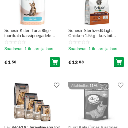
Schesir Kitten Tuna 85g -
Schesir Sterilized&Light
tuunikala kassipoegadele
Chicken 1.5kg - kuivtoit
želees
kanaga steriliseeritud
kassidele ja ülekaalulistele
Saadavus:
1 tk. tarnija laos
Saadavus:
1 tk. tarnija laos
kassidele
€
1
€
12
50
08
11%
Allahindlus
LEONARDO teraviljavaba toit
Nurr! Kala Õrnas Kastmes