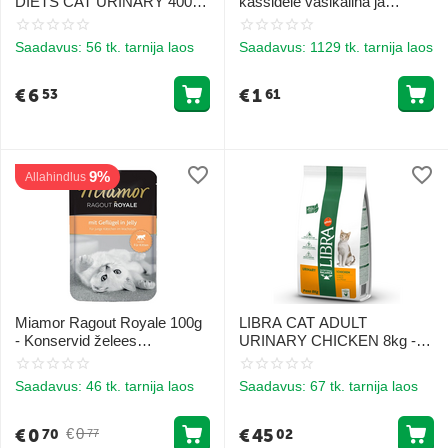
DIETS CAT URINARY 400G
kassidele vasikaliha ja
- KASSIDELE KUSETEEDE
köögiviljadega 85 g
TERVISE TOETUSEKS
Saadavus:
56 tk. tarnija laos
Saadavus:
1129 tk. tarnija laos
€
6
€
1
53
61
9%
Allahindlus
Miamor Ragout Royale 100g
LIBRA CAT ADULT
- Konservid želees
URINARY CHICKEN 8kg -
kassipoegadele kanaga
tasakaalustatud kuivtoit
täiskasvanud kassidele
Saadavus:
46 tk. tarnija laos
Saadavus:
67 tk. tarnija laos
kuseteede terviseks, kanaga
€
0
€
45
€
0
70
02
77