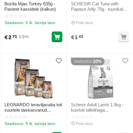
Bozita Mjau Turkey 635g -
SCHESIR Cat Tuna with
Pasteet kassidele (kalkun)
Papaya Jelly 75g - tuunikala
papaiaga želees
Saadavus:
6 tk. tarnija laos
Pole laos
€
2
€
1
€
3
71
65
01
10%
Allahindlus
LEONARDO teraviljavaba toit
Schesir Adult Lamb 1.5kg -
suurtele täiskasvanud
kuivtoit tallelihaga
kassitõugudele 7.5 kg
täiskasvanud kassidele
Saadavus:
9 tk. tarnija laos
Pole laos