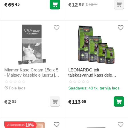
€
65
€
12
€
13
45
08
43
Miamor Kase Cream 15g x 5
LEONARDO toit
- Maitsev kassidele juustu ja
täiskasvanud kassidele
kaltsiumiga
lambaliha ja riisiga 15 kg
Pole laos
Saadavus:
49 tk. tarnija laos
€
2
€
113
55
66
10%
Allahindlus