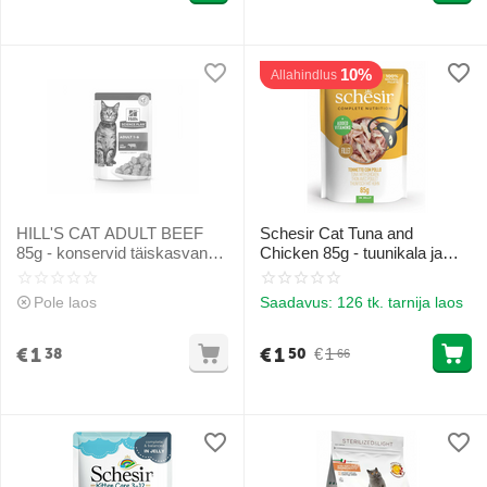
10%
Allahindlus
HILL'S CAT ADULT BEEF
Schesir Cat Tuna and
85g - konservid täiskasvanud
Chicken 85g - tuunikala ja
kassidele veiselihaga
kanalihaga želees
Pole laos
Saadavus:
126 tk. tarnija laos
€
1
€
1
€
1
38
50
66