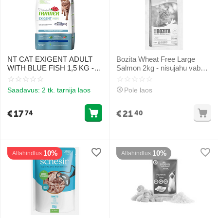
NT CAT EXIGENT ADULT
Bozita Wheat Free Large
WITH BLUE FISH 1,5 KG -
Salmon 2kg - nisujahu vaba
täisväärtuslik kuivtoit
kuivtoit suurte tõugude
täiskasvanud kassidele, mis
kassidele koos lõhega
Saadavus:
2 tk. tarnija laos
Pole laos
sisaldab räim
€
17
€
21
74
40
10%
10%
Allahindlus
Allahindlus