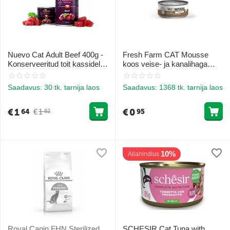
Nuevo Cat Adult Beef 400g -
Fresh Farm CAT Mousse
Konserveeritud toit kassidele
koos veise- ja kanalihaga
(veise)
85gr - pehme õhuline
pasteediga veise- ja
Saadavus:
30 tk. tarnija laos
Saadavus:
1368 tk. tarnija laos
kanalihaga
€
1
€
0
€
1
64
95
82
10%
Allahindlus
Royal Canin FHN Sterilized
SCHESIR Cat Tuna with