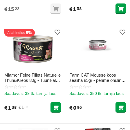
tiinetele ja lakteerivatele
kassidele
€
15
€
1
22
38
9%
Allahindlus
Miamor Feine Fillets Naturelle
Farm CAT Mousse koos
Thun&Krebs 80g - Tuunikala
sealiha 85gr - pehme õhuline
filee tükid krabilihaga oma
pasteet sealihaga
mahlas
Saadavus:
39 tk. tarnija laos
Saadavus:
350 tk. tarnija laos
€
1
€
0
€
1
38
95
52