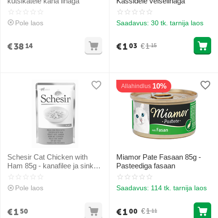
kutsikatele kana lihaga
Kassidele veiselihaga
Pole laos
Saadavus:
30 tk. tarnija laos
€
38
€
1
€
1
14
03
15
10%
Allahindlus
Schesir Cat Chicken with
Miamor Pate Fasaan 85g -
Ham 85g - kanafilee ja sink
Pasteediga fasaan
želees
Pole laos
Saadavus:
114 tk. tarnija laos
€
1
€
1
€
1
50
00
11