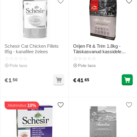
Schesir Cat Chicken Fillets
Orijen Fit & Trim 1.8kg -
85g - kanafilee želees
Täiskasvanud kassidele
(kana ja vutt)
Pole laos
Pole laos
€
1
€
41
50
65
10%
Allahindlus