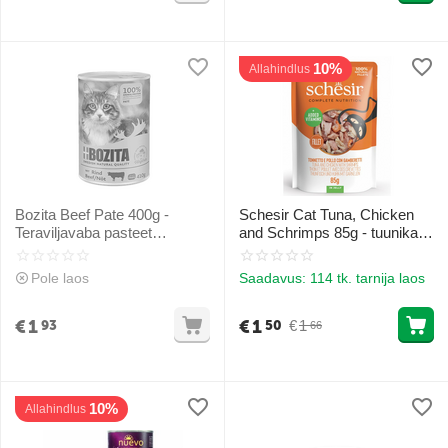
10%
Allahindlus
Bozita Beef Pate 400g -
Schesir Cat Tuna, Chicken
Teraviljavaba pasteet
and Schrimps 85g - tuunikala,
veiselihaga
kana ja krevetid želees
Pole laos
Saadavus:
114 tk. tarnija laos
€
1
€
1
€
1
93
50
66
10%
Allahindlus