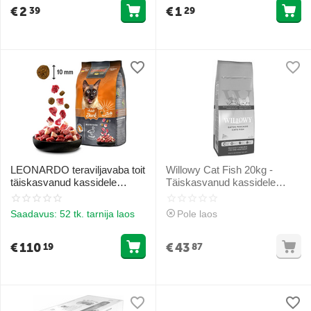
€
2
€
1
39
29
LEONARDO teraviljavaba toit
Willowy Cat Fish 20kg -
täiskasvanud kassidele
Täiskasvanud kassidele
pardiga 15 kg
(kala)
Saadavus:
52 tk. tarnija laos
Pole laos
€
110
€
43
19
87