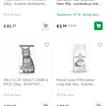
10kg - Kuivtoit steriliseeritud
Ham 85g - tuunikala ja sink
täiskasvanud kassidele
želees
Pole laos
Saadavus:
87 tk. tarnija laos
€
81
€
1
€
1
27
50
66
HILL'S CAT ADULT LAMB &
Royal Canin FHN Indoor
RICE 10kg - KUIVTOIT
Long Hair 4kg - Kuivtoit
LAMBALIHA JA RIISIGA
pikkade karvadega kassidele
TÄISKASVANUD
Pole laos
Pole laos
KASSIDELE