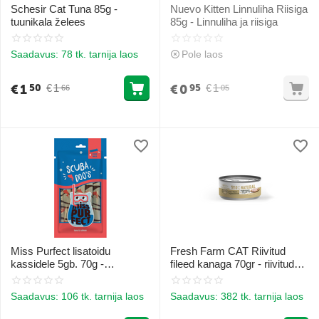
Schesir Cat Tuna 85g -
Nuevo Kitten Linnuliha Riisiga
tuunikala želees
85g - Linnuliha ja riisiga
Saadavus:
78 tk. tarnija laos
Pole laos
€
1
€
0
€
1
€
1
50
95
66
05
Miss Purfect lisatoidu
Fresh Farm CAT Riivitud
kassidele 5gb. 70g -
fileed kanaga 70gr - riivitud
kreemikate Scuba Doo`s
kanafilee maitsvas puljongis
tuunikalaga
Saadavus:
106 tk. tarnija laos
Saadavus:
382 tk. tarnija laos