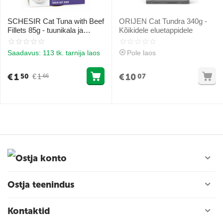
SCHESIR Cat Tuna with Beef
ORIJEN Cat Tundra 340g -
Fillets 85g - tuunikala ja
Kõikidele eluetappidele
veisefilee želees
Saadavus:
113 tk. tarnija laos
Pole laos
€
1
€
10
€
1
50
07
66
Ostja konto
Ostja teenindus
Kontaktid