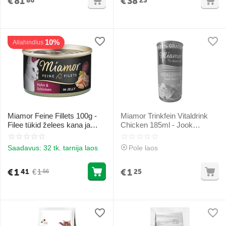
€
81
€
38
86
23
10%
Allahindlus
Miamor Feine Fillets 100g -
Miamor Trinkfein Vitaldrink
Filee tükid želees kana ja
Chicken 185ml - Jook
sinkiga
kassidele kanalihaga
Saadavus:
32 tk. tarnija laos
Pole laos
€
1
€
1
€
1
41
25
56