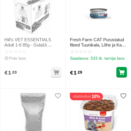
Hill's VET ESSENTIALS
Fresh Farm CAT Purustatud
Adult 1-6 85g - Gulašš
fileed Tuunikala, Lõhe ja Kana
kanalihaga
70gr - tuunikala, lõhe ja
kanafilee maitsvas puljongis
Pole laos
Saadavus:
533 tk. tarnija laos
€
1
€
1
20
29
10%
Allahindlus