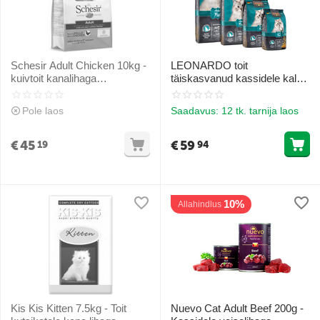
Schesir Adult Chicken 10kg -
LEONARDO toit
kuivtoit kanalihaga
täiskasvanud kassidele kala
täiskasvanud kassidele
ja riisiga 7.5 kg
Pole laos
Saadavus:
12 tk. tarnija laos
€
45
€
59
19
94
10%
Allahindlus
Kis Kis Kitten 7.5kg - Toit
Nuevo Cat Adult Beef 200g -