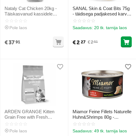
Nataly Cat Chicken 20kg -
SANAL Skin & Coat Bits 75g
Täiskasvanud kassidele
- täidisega padjakesed karva-
(linnuliha)
ja naha tervisele
Pole laos
Saadavus:
20 tk. tarnija laos
€
37
€
2
€
2
91
27
51
ARDEN GRANGE Kitten
Miamor Feine Fillets Naturelle
Grain Free with Fresh
Huhn&Shrimps 80g -
Chicken & Potato 2kg -
Kanafilee tükkidega koos
Teraviljavaba toit kana ja
krevettidega oma mahlas
Pole laos
Saadavus:
49 tk. tarnija laos
kartuliga kassipoegadele,