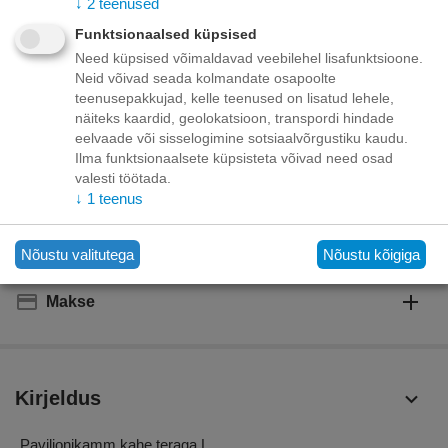
↓
2
teenused
+
−
Korvis
Funktsionaalsed küpsised
Need küpsised võimaldavad veebilehel lisafunktsioone.
Lisage sooviloendisse
Esita küsimus
Neid võivad seada kolmandate osapoolte
teenusepakkujad, kelle teenused on lisatud lehele,
näiteks kaardid, geolokatsioon, transpordi hindade
Kohaletoimetamine
eelvaade või sisselogimine sotsiaalvõrgustiku kaudu.
Ilma funktsionaalsete küpsisteta võivad need osad
Tasuta kohaletoimetamine teie ukse taha tellimustele üle
valesti töötada.
70.00 euro!
Saatmiskulud kuni 69,99 eurot:
↓
1
teenus
Venipaki kullerteenus – 10.00 EUR
Unisend pakiautomaat - 3,50 eurot
Omniva pakiautomaat - 5,00 eurot
Nõustu valitutega
Nõustu kõigiga
Makse
Kirjeldus
Paviljonikamm kahe teraga L