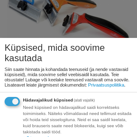
Küpsised, mida soovime
KODS:
B351
kasutada
Siin saate hinnata ja kohandada teenuseid (ja nende vastavaid
Pavilna kamm kahe teraga L
küpsiseid), mida soovime sellel veebisaidil kasutada. Teie
otsustate! Lubage või keelake teenused vastavalt oma soovile.
Lisateavet leiate järgmisest dokumendist:
Privaatsuspoliitika
.
Saadavus:
8 tk. tarnija laos
€
20
Hädavajalikud küpsised
17
(alati vajalik)
Need küpsised on hädavajalikud saidi korrektseks
toimimiseks. Näiteks võimaldavad need tellimust esitada
või hoida teid sisselogituna. Neid ei saa saidil keelata,
Toode on
07/08/2026
saadaval:
kuid brauseris saate need blokeerida, kuigi see võib
takistada saidi tööd.