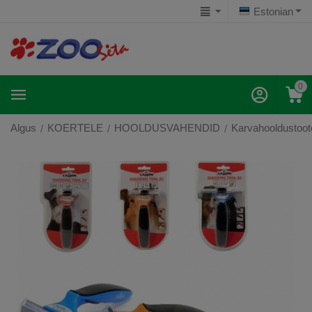
Estonian
0
Algus
KOERTELE
HOOLDUSVAHENDID
Karvahooldustoot
/
/
/