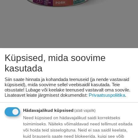
Küpsised, mida soovime
KODS:
HYP17P
kasutada
Fresh Farm CAT Prefera MPD Adult
Siin saate hinnata ja kohandada teenuseid (ja nende vastavaid
sealiha 85gr - täiskasvanud kassidele
küpsiseid), mida soovime sellel veebisaidil kasutada. Teie
(ka steriliseeritud), ühe proteiiniga toit
otsustate! Lubage või keelake teenused vastavalt oma soovile.
Lisateavet leiate järgmisest dokumendist:
Privaatsuspoliitika
.
sealihaga.
Hädavajalikud küpsised
(alati vajalik)
Saadavus:
141 tk. tarnija laos
Need küpsised on hädavajalikud saidi korrektseks
toimimiseks. Näiteks võimaldavad need tellimust esitada
€
0
95
või hoida teid sisselogituna. Neid ei saa saidil keelata,
kuid brauseris saate need blokeerida, kuigi see võib