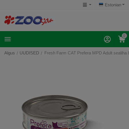
Estonian
0
Algus
UUDISED
Fresh Farm CAT Prefera MPD Adult sealiha 85gr
/
/