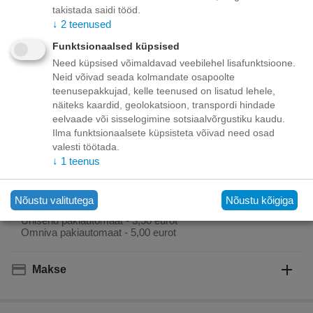
takistada saidi tööd.
Toode on
09/08/2026
↓
2
teenused
saadaval:
Funktsionaalsed küpsised
Need küpsised võimaldavad veebilehel lisafunktsioone.
+
−
Korvis
Neid võivad seada kolmandate osapoolte
teenusepakkujad, kelle teenused on lisatud lehele,
näiteks kaardid, geolokatsioon, transpordi hindade
Lisage sooviloendisse
Esita küsimus
eelvaade või sisselogimine sotsiaalvõrgustiku kaudu.
Ilma funktsionaalsete küpsisteta võivad need osad
Kohaletoimetamine
valesti töötada.
↓
1
teenus
Tasuta kohaletoimetamine teie ukse taha tellimustele üle
70.00 euro!
Saatmiskulud kuni 69,99 eurot:
Nõustu valitutega
Nõustu kõigiga
Venipaki kullerteenus – 10.00 EUR
Unisend pakiautomaat - 3,50 eurot
Omniva pakiautomaat - 5,00 eurot
Makse