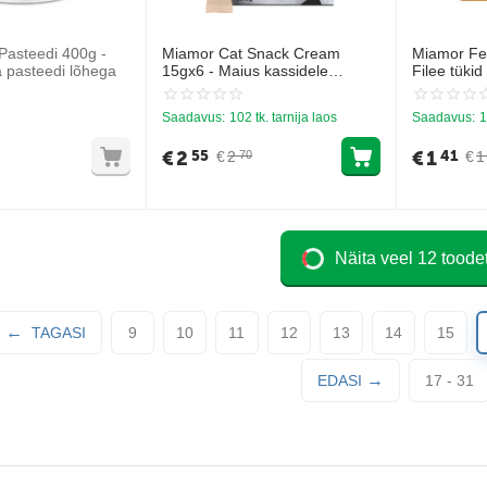
Pasteedi 400g -
Miamor Cat Snack Cream
Miamor Fei
a pasteedi lõhega
15gx6 - Maius kassidele
Filee tükid
ainevahetuse stimuleerimiseks
kanaga
Saadavus:
102 tk. tarnija laos
Saadavus:
1
€
2
€
1
55
41
€
2
€
1
70
Näita veel 12 toode
TAGASI
9
10
11
12
13
14
15
EDASI
17 - 31