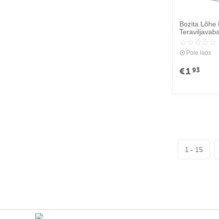
PERFECT CAT
PIPER
Bozita Lõhe 
Teraviljavab
PREFERA
ROYAL CANIN
Pole laos
SANAL
€
1
93
SCHESIR
SHELMA
VITAPOL
WILLOWY
YOW UP
1 - 15