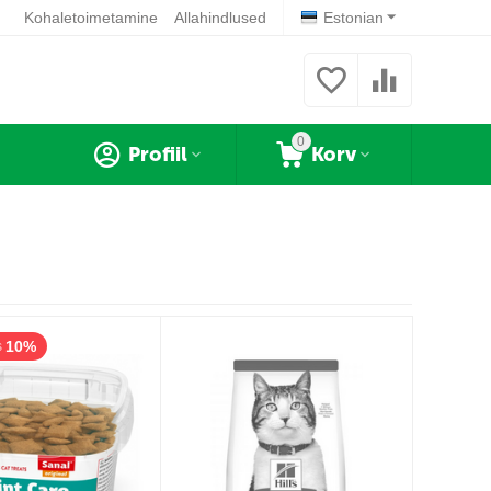
Kohaletoimetamine
Allahindlused
Estonian
0
Profiil
Korv
10%
s