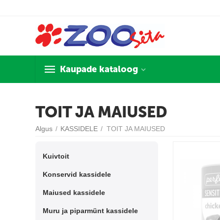
Kaupade kataloog
TOIT JA MAIUSED
Algus
/
KASSIDELE
/
TOIT JA MAIUSED
Kuivtoit
Konservid kassidele
Maiused kassidele
Muru ja piparmünt kassidele