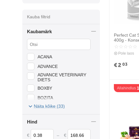
Kauba filtrid
Kaubamärk
Perfect Cat 
400g - Konse
kassidele (k
Pole laos
ACANA
€
2
03
ADVANCE
ADVANCE VETERINARY
DIETS
BOXBY
Allahindlus
BOZITA
Näita kõike (33)
BREKKIES
CAMON
Hind
CATFEST
€
–
€
DR.SEIDEL