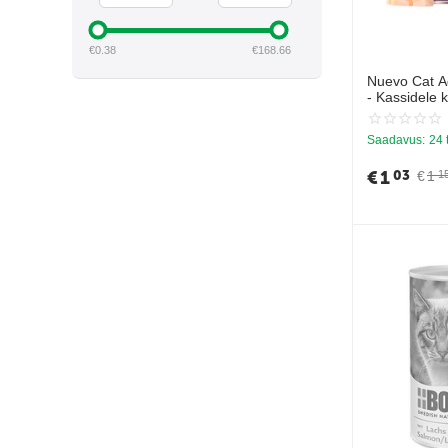
HILL'S
€
0.38
€
168.66
JOSERA
Nuevo Cat A
JOSICAT
- Kassidele 
KATTOVIT
Saadavus:
24 
LEONARDO
€
1
03
€
1
1
LIBRA
MARPET
MIAMOR
NATURAL TRAINER
NATURE'S VARIETY
NATURINA
NUEVO
ONTARIO
ORIJEN