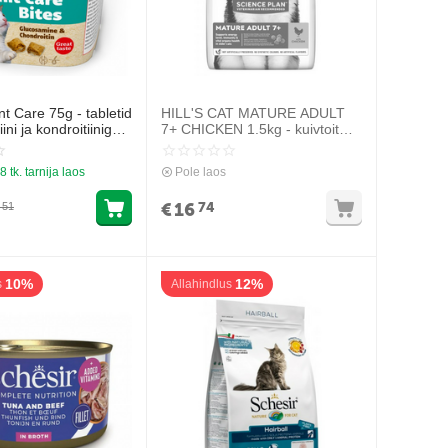
t Care 75g - tabletid
HILL'S CAT MATURE ADULT
ni ja kondroitiiniga
7+ CHICKEN 1.5kg - kuivtoit
visele
kanaga eakatele kassidele
8 tk. tarnija laos
Pole laos
€
16
74
51
10%
12%
s
Allahindlus