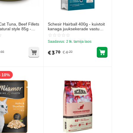
t Tuna, Beef Fillets
Schesir Hairball 400g - kuivtoit
tural style 85g -
kanaga juuksekerade vastu
veisefilee ja riis oma
kasside maos
Saadavus:
2 tk. tarnija laos
€
3
70
€
4
66
20
10%
s