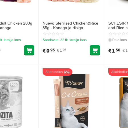
dult Chicken 200g
Nuevo Sterilised Chicken&Rice
SCHESIR Ca
kanaga
85g - Kanaga ja riisiga
and Rice na
tuunikala, 
mahlaga
tk. tarnija laos
Saadavus:
32 tk. tarnija laos
Pole laos
€
0
€
1
95
50
€
1
€
1
5
05
6%
Allahindlus
Allahindlu