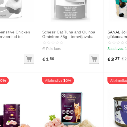
Sensitive Chicken
Schesir Cat Tuna and Quinoa
SANAL Join
rveeritud toit
Grainfree 85g - teraviljavaba
glükoosamii
ana)
tuunikala ja kinoa želees
liigeste ter
Pole laos
Saadavus:
1
€
1
€
2
50
27
€
2
10%
10%
Allahindlus
Allahindlu