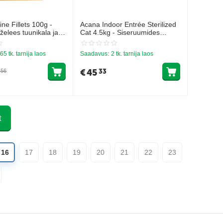
ne Fillets 100g -
Acana Indoor Entrée Sterilized
 želees tuunikala ja
Cat 4.5kg - Siseruumides
elavatele steriliseeritud
kassidele kanaga ja kalkuniga
65 tk. tarnija laos
Saadavus:
2 tk. tarnija laos
€
45
33
56
t
16
17
18
19
20
21
22
23