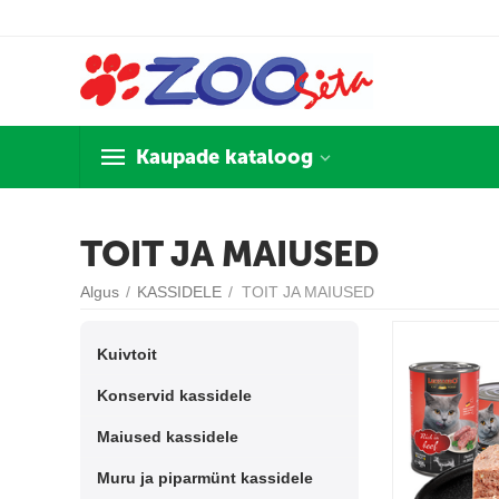
Kaupade kataloog
TOIT JA MAIUSED
Algus
/
KASSIDELE
/
TOIT JA MAIUSED
Kuivtoit
Konservid kassidele
Maiused kassidele
Muru ja piparmünt kassidele