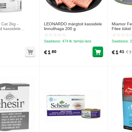
 Cat 2kg -
LEONARDO märgtoit kassidele
Miamor Fei
d kassidele
linnulihaga 200 g
Filee tükid
kalmaarig
Saadavus:
474 tk. tarnija laos
Saadavus:
2
€
1
€
1
80
41
€
1