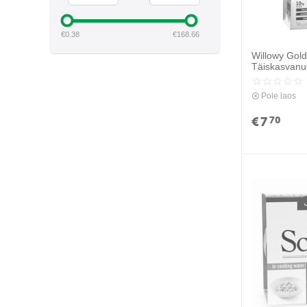
HILL'S
€
0.38
€
168.66
JOSERA
Willowy Gold
JOSICAT
Täiskasvanu
(linnuliha)
KATTOVIT
Pole laos
LEONARDO
€
7
70
LIBRA
MARPET
MIAMOR
NATURAL TRAINER
NATURE'S VARIETY
NATURINA
NUEVO
ONTARIO
ORIJEN