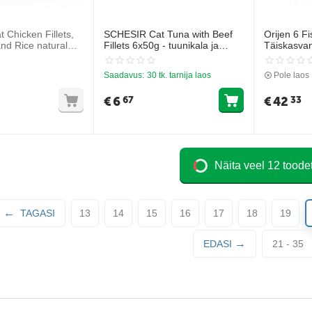
Chicken Fillets,
SCHESIR Cat Tuna with Beef
Orijen 6 Fi
and Rice natural
Fillets 6x50g - tuunikala ja
Täiskasvan
anafilee, veisefilee
veiselihaviilud želees
mahlaga
Saadavus:
30 tk. tarnija laos
Pole laos
€
6
€
42
67
33
Näita veel 12 toode
TAGASI
13
14
15
16
17
18
19
EDASI
21 - 35