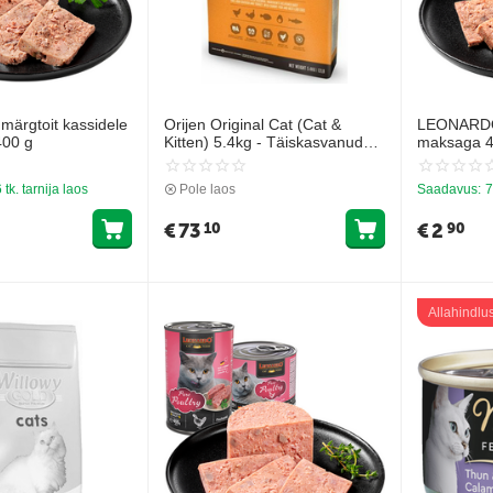
rgtoit kassidele
Orijen Original Cat (Cat &
LEONARDO 
400 g
Kitten) 5.4kg - Täiskasvanud
maksaga 4
kassidele (kana ja tetere)
 tk. tarnija laos
Pole laos
Saadavus:
7
€
73
€
2
10
90
Allahindlu