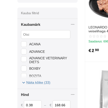
Kauba filtrid
Kaubamärk
LEONARDO mä
veiselihaga 
Saadavus:
696
ACANA
€
2
90
ADVANCE
ADVANCE VETERINARY
DIETS
BOXBY
BOZITA
Näita kõike (33)
BREKKIES
CAMON
Hind
CATFEST
€
–
€
DR.SEIDEL