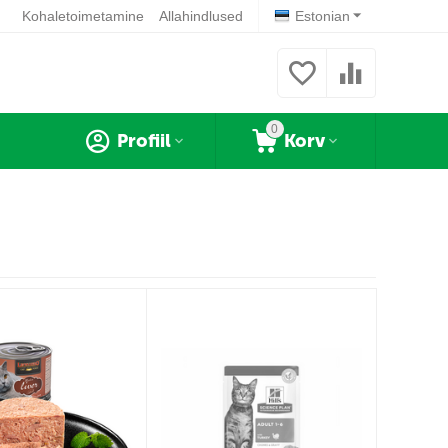
Kohaletoimetamine
Allahindlused
Estonian
0
Profiil
Korv