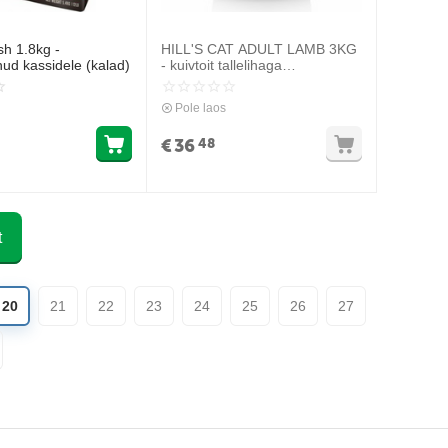
sh 1.8kg -
HILL'S CAT ADULT LAMB 3KG
ud kassidele (kalad)
- kuivtoit tallelihaga
täiskasvanud kassidele
Pole laos
€
36
48
t
20
21
22
23
24
25
26
27