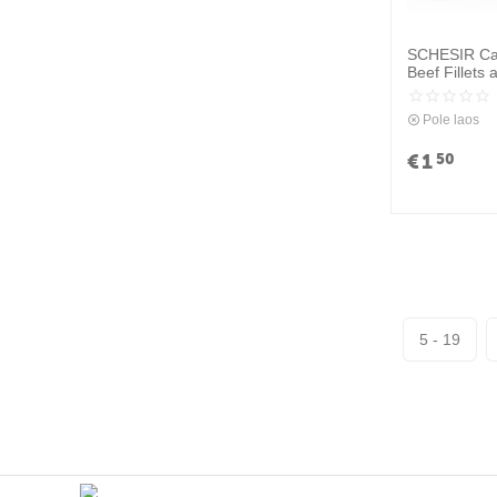
PERFECT CAT
PIPER
SCHESIR Cat 
Beef Fillets 
PREFERA
style 85g - k
ja riis oma 
ROYAL CANIN
Pole laos
SANAL
€
1
50
SCHESIR
SHELMA
VITAPOL
WILLOWY
YOW UP
5 - 19