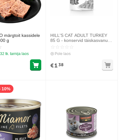
märgtoit kassidele
HILL'S CAT ADULT TURKEY
00 g
85 G - konservid täiskasvanud
kassidele kalkuniga
32 tk. tarnija laos
Pole laos
€
1
38
10%
s